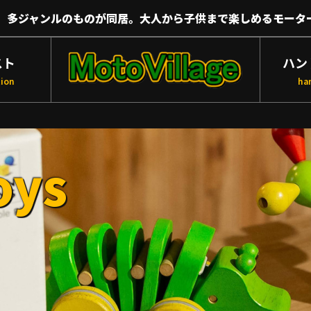
、多ジャンルのものが同居。大人から子供まで楽しめるモータ
スト
ハン
tion
ha
oys