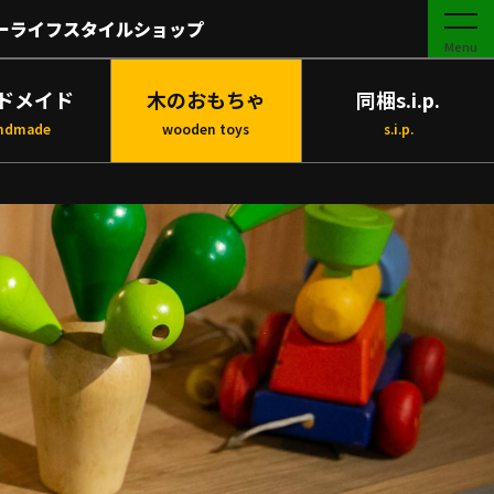
ーライフスタイルショップ
Menu
ドメイド
木のおもちゃ
同梱s.i.p.
ndmade
wooden toys
s.i.p.