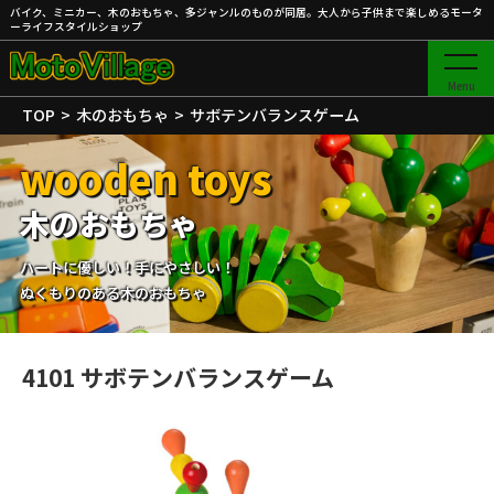
バイク、ミニカー、木のおもちゃ、多ジャンルのものが同居。大人から子供まで楽しめるモータ
ーライフスタイルショップ
Menu
TOP
木のおもちゃ
サボテンバランスゲーム
wooden toys
木のおもちゃ
ハートに優しい！手にやさしい！
ぬくもりのある木のおもちゃ
4101 サボテンバランスゲーム