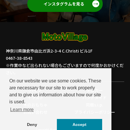
インスタグラムを見る
神奈川県鎌倉市由比ガ浜2-3-4 C.Christi ビル1F
0467-38-8543
※作業中など出られない場合もございますので何度かおかけくだ
さい。
On our website we use some cookies. These
are necessary for our site to work properly
バイク
ミニカー
and to give us information about how our site
イラスト
ハンドメイド
is used.
木のおもちゃ
同梱s.i.p.
Learn more
お問い合わせ
プライバシーポリシー
Deny
Accept
Copyright © motovillage All rights reserved.